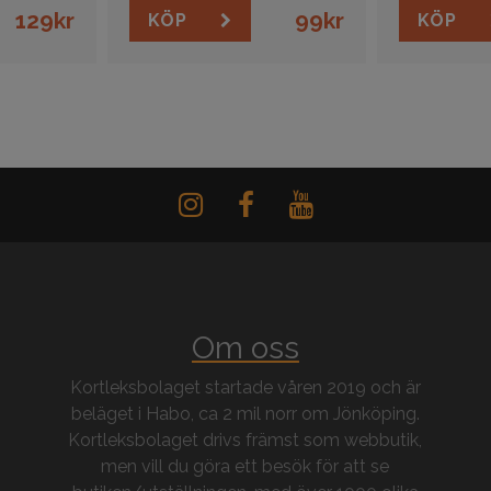
129
kr
99
kr
KÖP
KÖP
Om oss
Kortleksbolaget startade våren 2019 och är
beläget i Habo, ca 2 mil norr om Jönköping.
Kortleksbolaget drivs främst som webbutik,
men vill du göra ett besök för att se