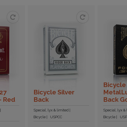
Bicycle
727
Bicycle Silver
MetalLu
– Red
Back
Back G
Special, lyx & limited
Special, lyx &
Bicycle
USPCC
Bicycle
US