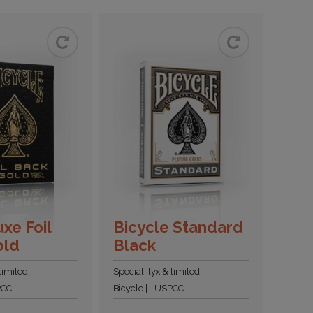
xe Foil
Bicycle Standard
old
Black
 limited
Special, lyx & limited
PCC
Bicycle
USPCC