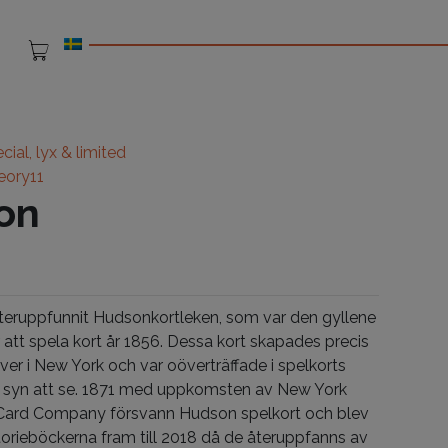
cial, lyx & limited
eory11
on
teruppfunnit Hudsonkortleken, som var den gyllene
 att spela kort år 1856. Dessa kort skapades precis
iver i New York och var oöverträffade i spelkorts
 syn att se.
1871 med uppkomsten av New York
Card Company försvann Hudson spelkort och blev
storieböckerna fram till 2018 då de återuppfanns av