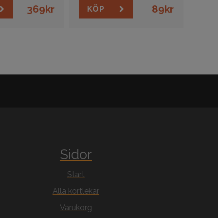
369
kr
89
kr
KÖP
Sidor
Start
Alla kortlekar
Varukorg