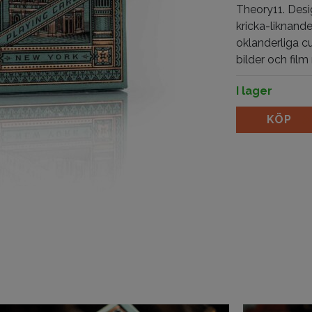
Theory11.
Desi
kricka-liknand
oklanderliga c
bilder och film
I lager
Hudson mäng
KÖP