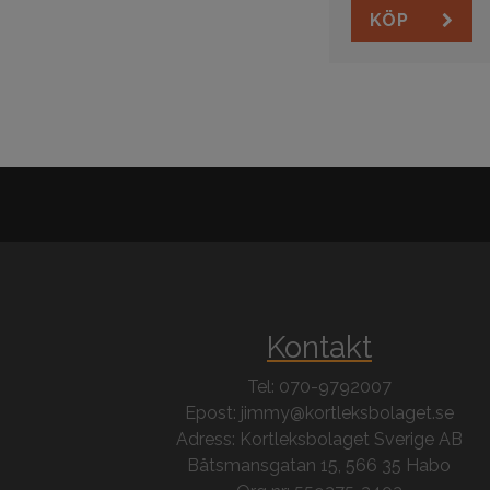
KÖP
Kontakt
Tel: 070-9792007
Epost: jimmy@kortleksbolaget.se
Adress: Kortleksbolaget Sverige AB
Båtsmansgatan 15, 566 35 Habo