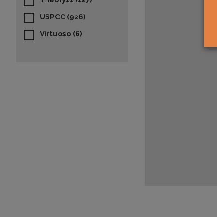
Theory11
(127)
USPCC
(926)
Virtuoso
(6)