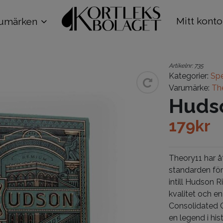
Mitt konto
umärken
Artikelnr:
735
Kategorier:
Spe
Varumärke:
Th
Huds
179
kr
Theory11 har å
standarden för
intill Hudson R
kvalitet och en
Consolidated 
en legend i hi