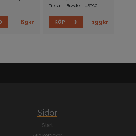
Trolleri
Bicycle
USPCC
69
kr
199
kr
KÖP
Sidor
Start
Alla kortlekar