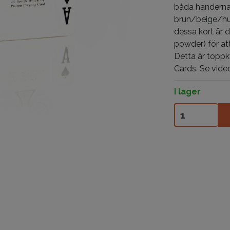
båda händerna
brun/beige/hu
dessa kort är 
powder) för att
Detta är toppkv
Cards. Se vide
I lager
John Houdi Ma