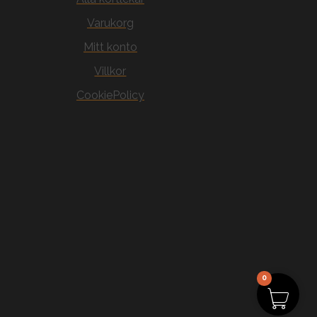
Varukorg
Mitt konto
Villkor
CookiePolicy
0