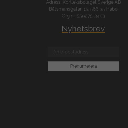
Adress: Kortleksbolaget Sverige AB
Båtsmansgatan 15, 566 35 Habo
Org nr: 559275-3403
Nyhetsbrev