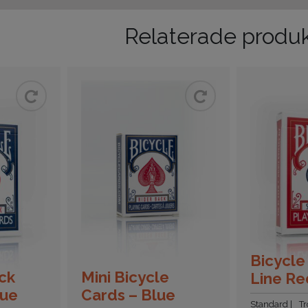
Relaterade produ
Bicycl
eck
Mini Bicycle
Line Re
lue
Cards – Blue
Standard
Tr