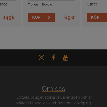
SPCC
Trolleri
Bicycle
USPCC
149
kr
69
kr
KÖP
KÖP
Om oss
Kortleksbolaget startade våren 2019 och är
beläget i Habo, ca 2 mil norr om Jönköping.