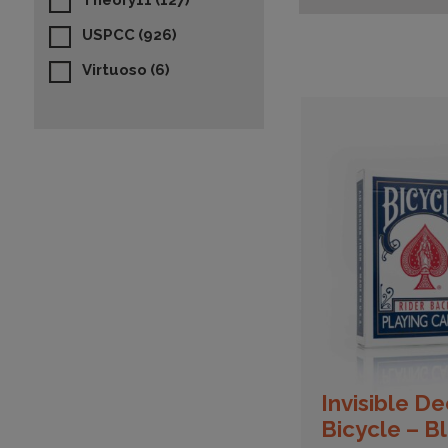
Theory11
(127)
USPCC
(926)
Virtuoso
(6)
Invisible D
Bicycle – B