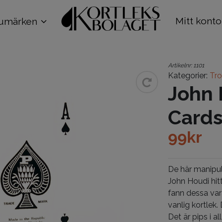
Mitt konto
umärken
Artikelnr:
1101
Kategorier:
Trol
John 
Cards
99
kr
De här manipula
John Houdi hit
fann dessa var
vanlig kortlek
Det är pips i a