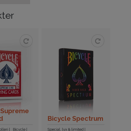
kter
e Supreme
d
Bicycle Spectrum
olleri
Bicycle
Special, lyx & limited