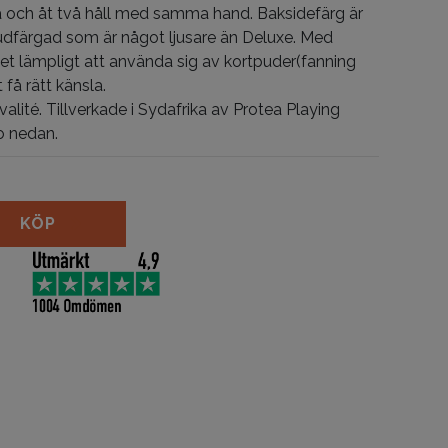
 och åt två håll med samma hand. Baksidefärg är
dfärgad som är något ljusare än Deluxe. Med
det lämpligt att använda sig av kortpuder(fanning
 få rätt känsla.
alité. Tillverkade i Sydafrika av Protea Playing
o nedan.
nipulation Cards Standard mängd
KÖP