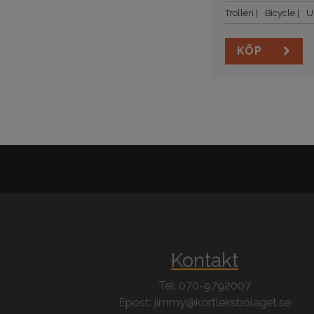
Trolleri
Bicycle
U
KÖP
Kontakt
Tel: 070-9792007
Epost: jimmy@kortleksbolaget.se